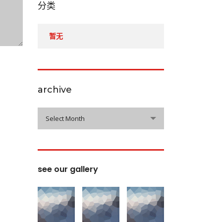
分类
暂无
archive
archive
Select Month
see our gallery