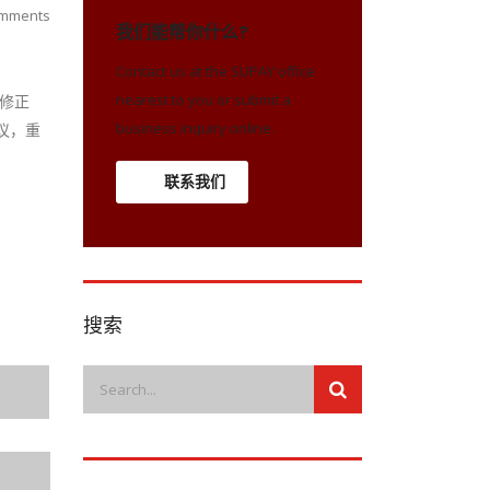
mments
我们能帮你什么?
Contact us at the SUPAY office
nearest to you or submit a
的修正
business inquiry online.
议，重
联系我们
搜索